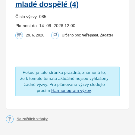
mladé dospělé (4)
Číslo výzvy: 085
Platnost do: 14. 09. 2026 12:00
29. 6. 2026
Určeno pro:
Veřejnost, Žadatel
Pokud je tato stránka prázdná, znamená to,
že k tomuto tématu aktuálně nejsou vyhlášeny
žádné výzvy. Pro plánované výzvy sledujte
prosím
Harmonogram výzev
.
Na začátek stránky