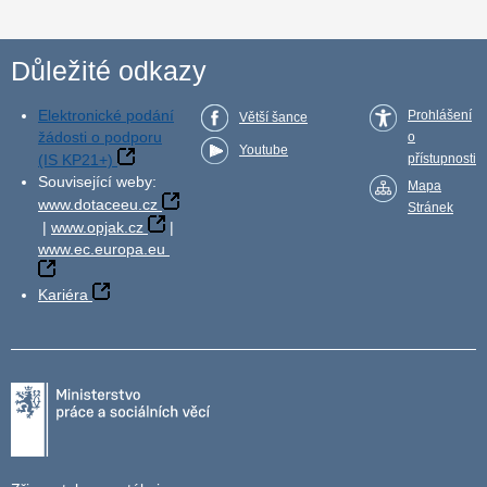
Důležité odkazy
Elektronické podání
Prohlášení
Větší šance
žádosti o podporu
o
Youtube
(IS KP21+)
přístupnosti
Související weby:
Mapa
www.dotaceeu.cz
Stránek
|
www.opjak.cz
|
www.ec.europa.eu
Kariéra