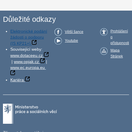
Důležité odkazy
Elektronické podání
Prohlášení
Větší šance
žádosti o podporu
o
Youtube
(IS KP21+)
přístupnosti
Související weby:
Mapa
www.dotaceeu.cz
Stránek
|
www.opjak.cz
|
www.ec.europa.eu
Kariéra