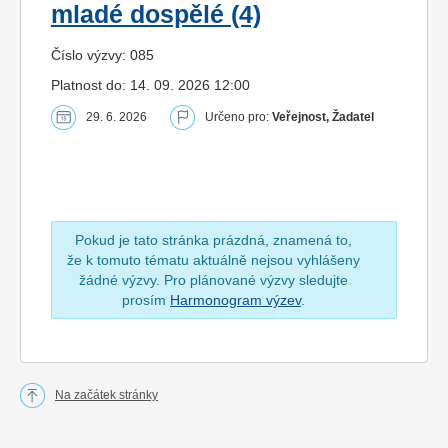
mladé dospělé (4)
Číslo výzvy: 085
Platnost do: 14. 09. 2026 12:00
29. 6. 2026
Určeno pro:
Veřejnost, Žadatel
Pokud je tato stránka prázdná, znamená to,
že k tomuto tématu aktuálně nejsou vyhlášeny
žádné výzvy. Pro plánované výzvy sledujte
prosím
Harmonogram výzev
.
Na začátek stránky