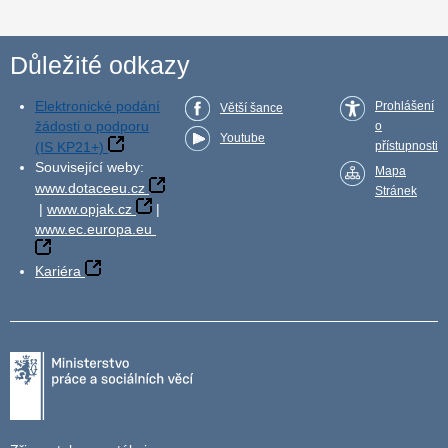
Důležité odkazy
Elektronické podání
Prohlášení
Větší šance
žádosti o podporu
o
Youtube
(IS KP21+)
přístupnosti
Související weby:
Mapa
www.dotaceeu.cz
Stránek
|
www.opjak.cz
|
www.ec.europa.eu
Kariéra