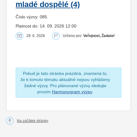
mladé dospělé (4)
Číslo výzvy: 085
Platnost do: 14. 09. 2026 12:00
29. 6. 2026
Určeno pro:
Veřejnost, Žadatel
Pokud je tato stránka prázdná, znamená to,
že k tomuto tématu aktuálně nejsou vyhlášeny
žádné výzvy. Pro plánované výzvy sledujte
prosím
Harmonogram výzev
.
Na začátek stránky