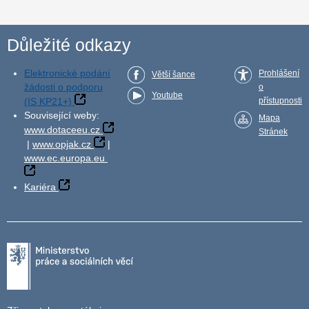
Důležité odkazy
Elektronické podání
Prohlášení
Větší šance
žádosti o podporu
o
Youtube
(IS KP21+)
přístupnosti
Související weby:
Mapa
www.dotaceeu.cz
Stránek
|
www.opjak.cz
|
www.ec.europa.eu
Kariéra