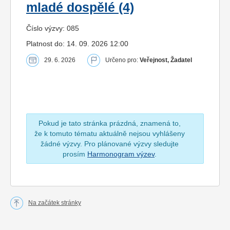
mladé dospělé (4)
Číslo výzvy: 085
Platnost do: 14. 09. 2026 12:00
29. 6. 2026
Určeno pro:
Veřejnost, Žadatel
Pokud je tato stránka prázdná, znamená to,
že k tomuto tématu aktuálně nejsou vyhlášeny
žádné výzvy. Pro plánované výzvy sledujte
prosím
Harmonogram výzev
.
Na začátek stránky