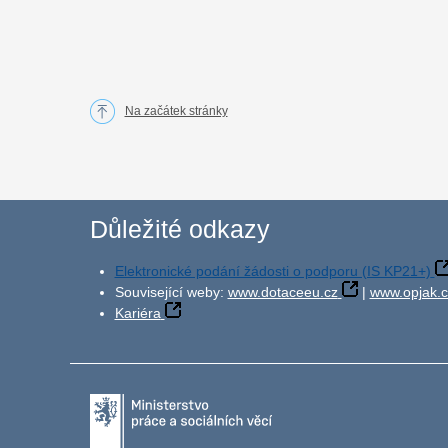
Na začátek stránky
Důležité odkazy
Elektronické podání žádosti o podporu (IS KP21+)
Související weby:
www.dotaceeu.cz
|
www.opjak.c
Kariéra