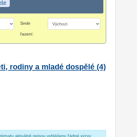
 vše
Směr
řazení:
i, rodiny a mladé dospělé (4)
 tématu aktuálně nejsou vyhlášeny žádné výzvy.