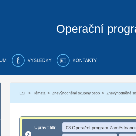
Operační prog
UM
VÝSLEDKY
KONTAKTY
/
/
/
ESF
Témata
Znevýhodněné skupiny osob
Znevýhodněné sku
Upravit filtr
Upravit filtr
03 Operační program Zaměstnanos