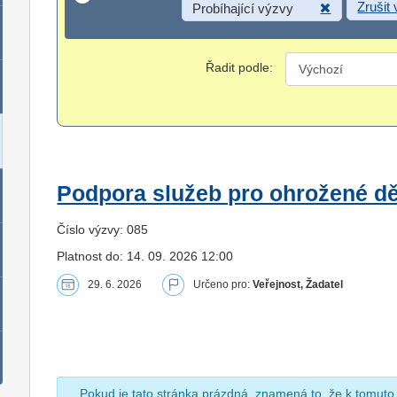
Zrušit
Probíhající výzvy
Řadit podle:
Podpora služeb pro ohrožené dět
Číslo výzvy: 085
Platnost do: 14. 09. 2026 12:00
29. 6. 2026
Určeno pro:
Veřejnost, Žadatel
Pokud je tato stránka prázdná, znamená to, že k tomuto