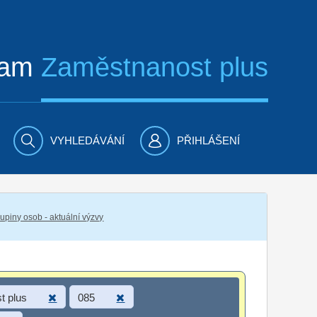
ram
Zaměstnanost plus
VYHLEDÁVÁNÍ
PŘIHLÁŠENÍ
piny osob - aktuální výzvy
t plus
085