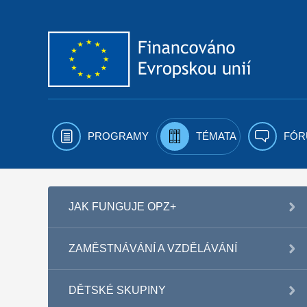
Přejít k obsahu
PROGRAMY
TÉMATA
FÓR
JAK FUNGUJE OPZ+
ZAMĚSTNÁVÁNÍ A VZDĚLÁVÁNÍ
DĚTSKÉ SKUPINY