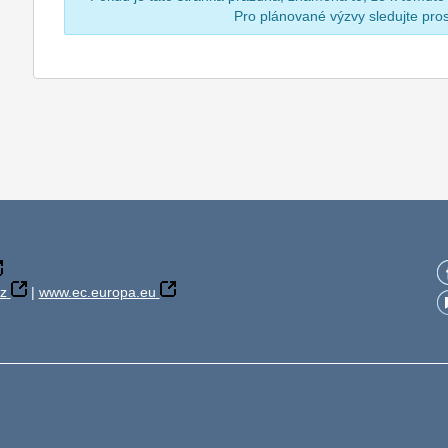
Pro plánované výzvy sledujte pr
z
|
www.ec.europa.eu