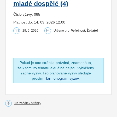
mladé dospělé (4)
Číslo výzvy: 085
Platnost do: 14. 09. 2026 12:00
29. 6. 2026
Určeno pro:
Veřejnost, Žadatel
Pokud je tato stránka prázdná, znamená to,
že k tomuto tématu aktuálně nejsou vyhlášeny
žádné výzvy. Pro plánované výzvy sledujte
prosím
Harmonogram výzev
.
Na začátek stránky