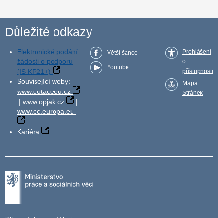
Důležité odkazy
Elektronické podání
Prohlášení
Větší šance
žádosti o podporu
o
Youtube
(IS KP21+)
přístupnosti
Související weby:
Mapa
www.dotaceeu.cz
Stránek
|
www.opjak.cz
|
www.ec.europa.eu
Kariéra