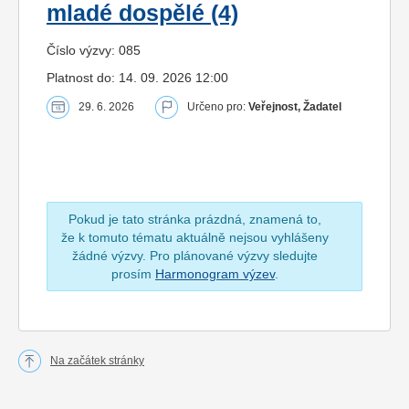
mladé dospělé (4)
Číslo výzvy: 085
Platnost do: 14. 09. 2026 12:00
29. 6. 2026
Určeno pro:
Veřejnost, Žadatel
Pokud je tato stránka prázdná, znamená to,
že k tomuto tématu aktuálně nejsou vyhlášeny
žádné výzvy. Pro plánované výzvy sledujte
prosím
Harmonogram výzev
.
Na začátek stránky