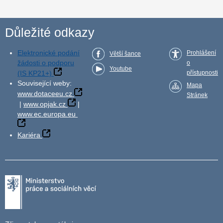
Důležité odkazy
Elektronické podání
Prohlášení
Větší šance
žádosti o podporu
o
Youtube
(IS KP21+)
přístupnosti
Související weby:
Mapa
www.dotaceeu.cz
Stránek
|
www.opjak.cz
|
www.ec.europa.eu
Kariéra