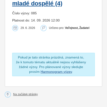
mladé dospělé (4)
Číslo výzvy: 085
Platnost do: 14. 09. 2026 12:00
29. 6. 2026
Určeno pro:
Veřejnost, Žadatel
Pokud je tato stránka prázdná, znamená to,
že k tomuto tématu aktuálně nejsou vyhlášeny
žádné výzvy. Pro plánované výzvy sledujte
prosím
Harmonogram výzev
.
Na začátek stránky