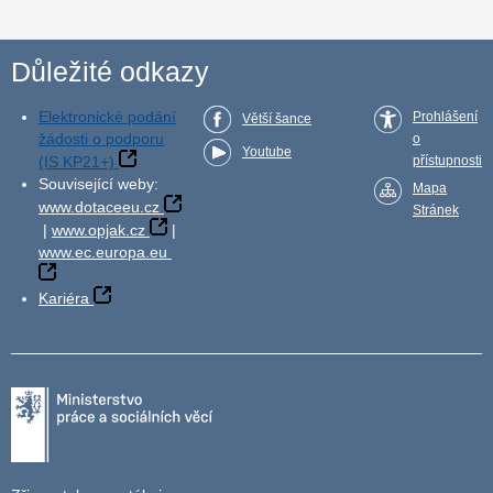
Důležité odkazy
Elektronické podání
Prohlášení
Větší šance
žádosti o podporu
o
Youtube
(IS KP21+)
přístupnosti
Související weby:
Mapa
www.dotaceeu.cz
Stránek
|
www.opjak.cz
|
www.ec.europa.eu
Kariéra