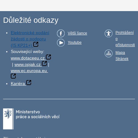
Důležité odkazy
Elektronické podání
Prohlášení
Větší šance
žádosti o podporu
o
Youtube
(IS KP21+)
přístupnosti
Související weby:
Mapa
www.dotaceeu.cz
Stránek
|
www.opjak.cz
|
www.ec.europa.eu
Kariéra