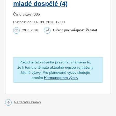
mladé dospělé (4)
Číslo výzvy: 085
Platnost do: 14. 09. 2026 12:00
29. 6. 2026
Určeno pro:
Veřejnost, Žadatel
Pokud je tato stránka prázdná, znamená to,
že k tomuto tématu aktuálně nejsou vyhlášeny
žádné výzvy. Pro plánované výzvy sledujte
prosím
Harmonogram výzev
.
Na začátek stránky