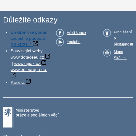
Důležité odkazy
Elektronické podání
Prohlášení
Větší šance
žádosti o podporu
o
Youtube
(IS KP21+)
přístupnosti
Související weby:
Mapa
www.dotaceeu.cz
Stránek
|
www.opjak.cz
|
www.ec.europa.eu
Kariéra