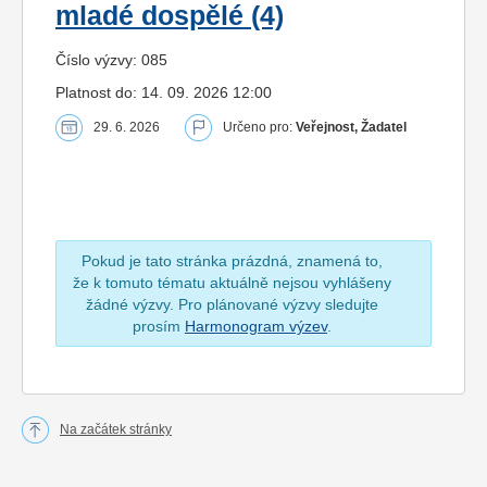
mladé dospělé (4)
Číslo výzvy: 085
Platnost do: 14. 09. 2026 12:00
29. 6. 2026
Určeno pro:
Veřejnost, Žadatel
Pokud je tato stránka prázdná, znamená to,
že k tomuto tématu aktuálně nejsou vyhlášeny
žádné výzvy. Pro plánované výzvy sledujte
prosím
Harmonogram výzev
.
Na začátek stránky