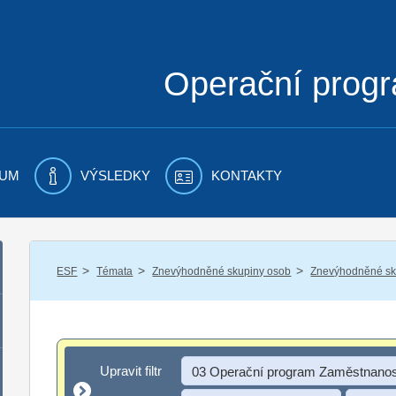
Operační prog
UM
VÝSLEDKY
KONTAKTY
/
/
/
ESF
Témata
Znevýhodněné skupiny osob
Znevýhodněné sku
Upravit filtr
Upravit filtr
03 Operační program Zaměstnanos