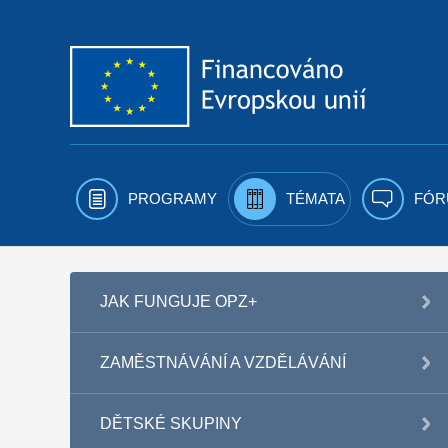
Přejít k obsahu
PROGRAMY
TÉMATA
FÓR
JAK FUNGUJE OPZ+
ZAMĚSTNÁVÁNÍ A VZDĚLÁVÁNÍ
DĚTSKÉ SKUPINY