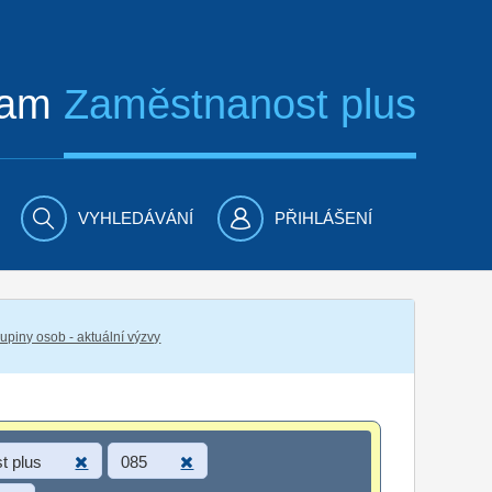
ram
Zaměstnanost plus
VYHLEDÁVÁNÍ
PŘIHLÁŠENÍ
piny osob - aktuální výzvy
t plus
085