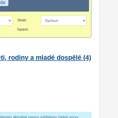
 vše
Směr
řazení:
i, rodiny a mladé dospělé (4)
 tématu aktuálně nejsou vyhlášeny žádné výzvy.