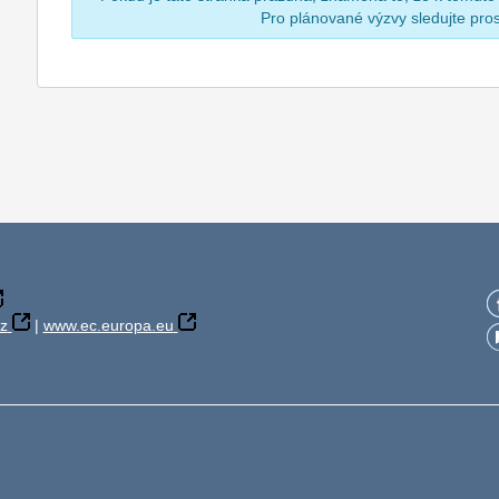
Pro plánované výzvy sledujte pr
z
|
www.ec.europa.eu