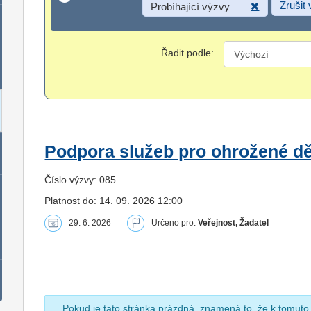
Zrušit
Probíhající výzvy
Řadit podle:
Podpora služeb pro ohrožené dět
Číslo výzvy: 085
Platnost do: 14. 09. 2026 12:00
29. 6. 2026
Určeno pro:
Veřejnost, Žadatel
Pokud je tato stránka prázdná, znamená to, že k tomuto