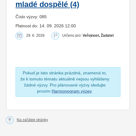
mladé dospělé (4)
Číslo výzvy: 085
Platnost do: 14. 09. 2026 12:00
29. 6. 2026
Určeno pro:
Veřejnost, Žadatel
Pokud je tato stránka prázdná, znamená to,
že k tomuto tématu aktuálně nejsou vyhlášeny
žádné výzvy. Pro plánované výzvy sledujte
prosím
Harmonogram výzev
.
Na začátek stránky