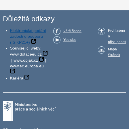
Důležité odkazy
Elektronické podání
Prohlášení
Větší šance
žádosti o podporu
o
Youtube
(IS KP21+)
přístupnosti
Související weby:
Mapa
www.dotaceeu.cz
Stránek
|
www.opjak.cz
|
www.ec.europa.eu
Kariéra