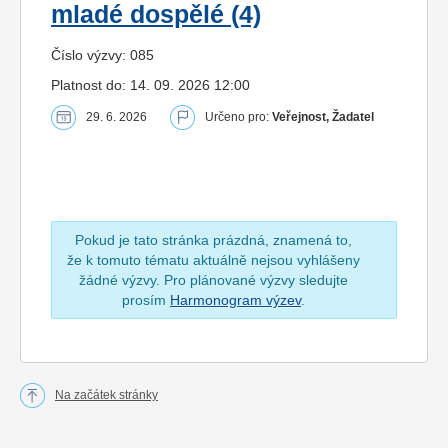
mladé dospělé (4)
Číslo výzvy: 085
Platnost do: 14. 09. 2026 12:00
29. 6. 2026
Určeno pro:
Veřejnost, Žadatel
Pokud je tato stránka prázdná, znamená to,
že k tomuto tématu aktuálně nejsou vyhlášeny
žádné výzvy. Pro plánované výzvy sledujte
prosím
Harmonogram výzev
.
Na začátek stránky