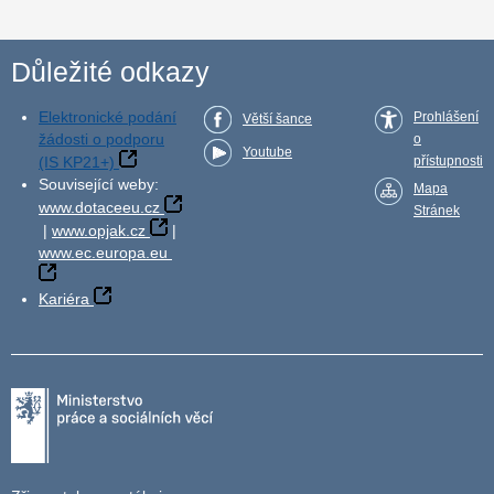
Důležité odkazy
Elektronické podání
Prohlášení
Větší šance
žádosti o podporu
o
Youtube
(IS KP21+)
přístupnosti
Související weby:
Mapa
www.dotaceeu.cz
Stránek
|
www.opjak.cz
|
www.ec.europa.eu
Kariéra