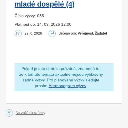
mladé dospělé (4)
Číslo výzvy: 085
Platnost do: 14. 09. 2026 12:00
29. 6. 2026
Určeno pro:
Veřejnost, Žadatel
Pokud je tato stránka prázdná, znamená to,
že k tomuto tématu aktuálně nejsou vyhlášeny
žádné výzvy. Pro plánované výzvy sledujte
prosím
Harmonogram výzev
.
Na začátek stránky