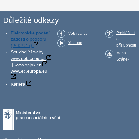
Důležité odkazy
Elektronické podání
Prohlášení
Větší šance
žádosti o podporu
o
Youtube
(IS KP21+)
přístupnosti
Související weby:
Mapa
www.dotaceeu.cz
Stránek
|
www.opjak.cz
|
www.ec.europa.eu
Kariéra