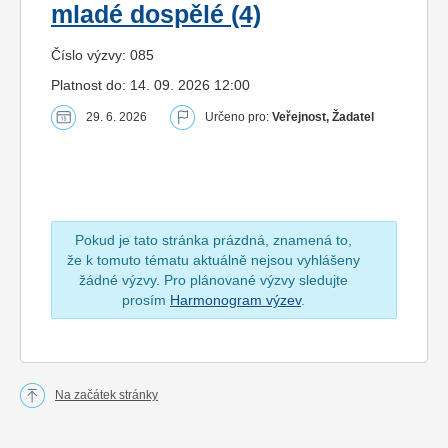
mladé dospělé (4)
Číslo výzvy: 085
Platnost do: 14. 09. 2026 12:00
29. 6. 2026
Určeno pro:
Veřejnost, Žadatel
Pokud je tato stránka prázdná, znamená to,
že k tomuto tématu aktuálně nejsou vyhlášeny
žádné výzvy. Pro plánované výzvy sledujte
prosím
Harmonogram výzev
.
Na začátek stránky