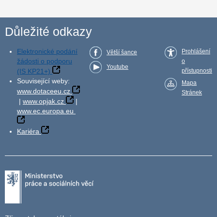
Důležité odkazy
Elektronické podání
Prohlášení
Větší šance
žádosti o podporu
o
Youtube
(IS KP21+)
přístupnosti
Související weby:
Mapa
www.dotaceeu.cz
Stránek
|
www.opjak.cz
|
www.ec.europa.eu
Kariéra