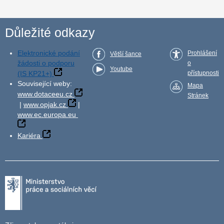
Důležité odkazy
Elektronické podání
Prohlášení
Větší šance
žádosti o podporu
o
Youtube
(IS KP21+)
přístupnosti
Související weby:
Mapa
www.dotaceeu.cz
Stránek
|
www.opjak.cz
|
www.ec.europa.eu
Kariéra