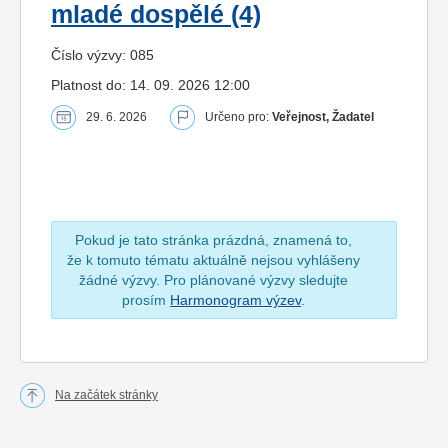
mladé dospělé (4)
Číslo výzvy: 085
Platnost do: 14. 09. 2026 12:00
29. 6. 2026
Určeno pro:
Veřejnost, Žadatel
Pokud je tato stránka prázdná, znamená to,
že k tomuto tématu aktuálně nejsou vyhlášeny
žádné výzvy. Pro plánované výzvy sledujte
prosím
Harmonogram výzev
.
Na začátek stránky