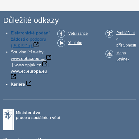
Důležité odkazy
Elektronické podání
Prohlášení
Větší šance
žádosti o podporu
o
Youtube
(IS KP21+)
přístupnosti
Související weby:
Mapa
www.dotaceeu.cz
Stránek
|
www.opjak.cz
|
www.ec.europa.eu
Kariéra