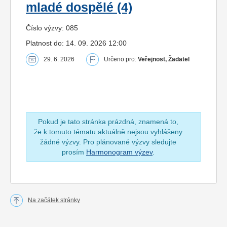
mladé dospělé (4)
Číslo výzvy: 085
Platnost do: 14. 09. 2026 12:00
29. 6. 2026
Určeno pro:
Veřejnost, Žadatel
Pokud je tato stránka prázdná, znamená to,
že k tomuto tématu aktuálně nejsou vyhlášeny
žádné výzvy. Pro plánované výzvy sledujte
prosím
Harmonogram výzev
.
Na začátek stránky