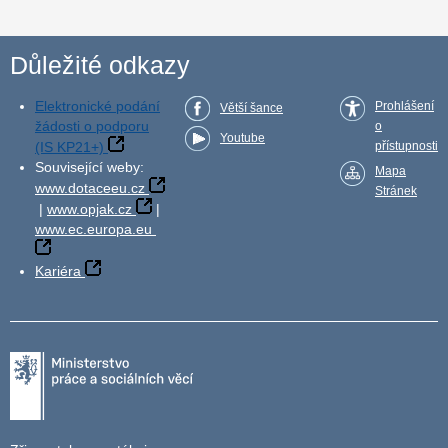
Důležité odkazy
Elektronické podání
Prohlášení
Větší šance
žádosti o podporu
o
Youtube
(IS KP21+)
přístupnosti
Související weby:
Mapa
www.dotaceeu.cz
Stránek
|
www.opjak.cz
|
www.ec.europa.eu
Kariéra