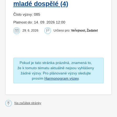
mladé dospělé (4)
Číslo výzvy: 085
Platnost do: 14. 09. 2026 12:00
29. 6. 2026
Určeno pro:
Veřejnost, Žadatel
Pokud je tato stránka prázdná, znamená to,
že k tomuto tématu aktuálně nejsou vyhlášeny
žádné výzvy. Pro plánované výzvy sledujte
prosím
Harmonogram výzev
.
Na začátek stránky