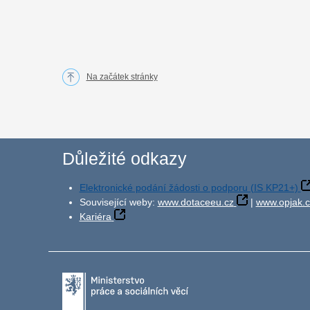
Na začátek stránky
Důležité odkazy
Elektronické podání žádosti o podporu (IS KP21+)
Související weby:
www.dotaceeu.cz
|
www.opjak.c
Kariéra