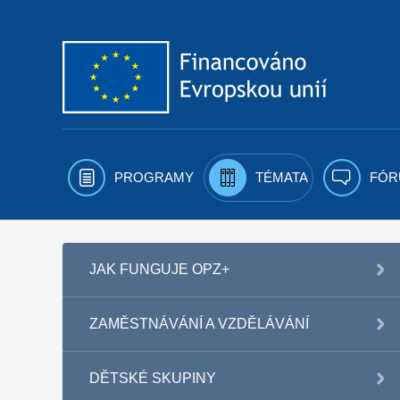
Přejít k obsahu
PROGRAMY
TÉMATA
FÓR
JAK FUNGUJE OPZ+
ZAMĚSTNÁVÁNÍ A VZDĚLÁVÁNÍ
DĚTSKÉ SKUPINY