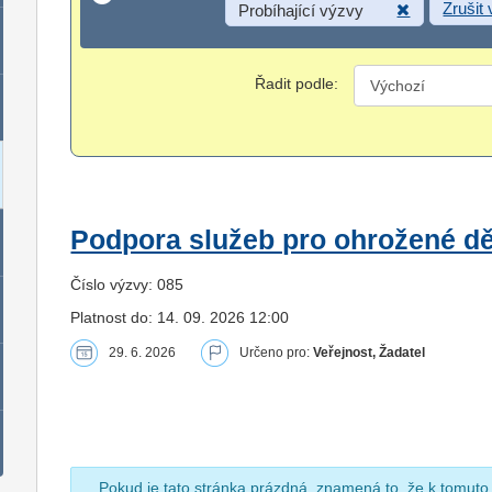
Zrušit
Probíhající výzvy
Řadit podle:
Podpora služeb pro ohrožené dět
Číslo výzvy: 085
Platnost do: 14. 09. 2026 12:00
29. 6. 2026
Určeno pro:
Veřejnost, Žadatel
Pokud je tato stránka prázdná, znamená to, že k tomuto