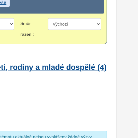
 vše
Směr
řazení:
i, rodiny a mladé dospělé (4)
 tématu aktuálně nejsou vyhlášeny žádné výzvy.