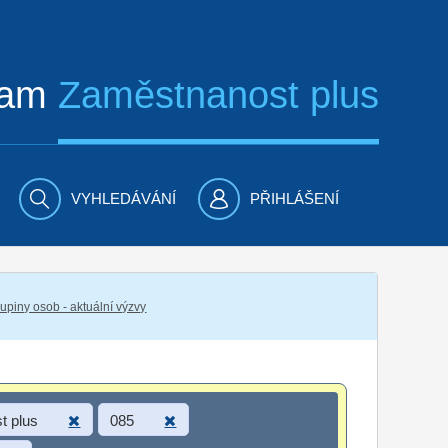
ram
Zaměstnanost plus
VYHLEDÁVÁNÍ
PŘIHLÁŠENÍ
piny osob - aktuální výzvy
t plus
085