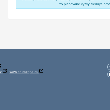
Pro plánované výzvy sledujte pr
z
|
www.ec.europa.eu