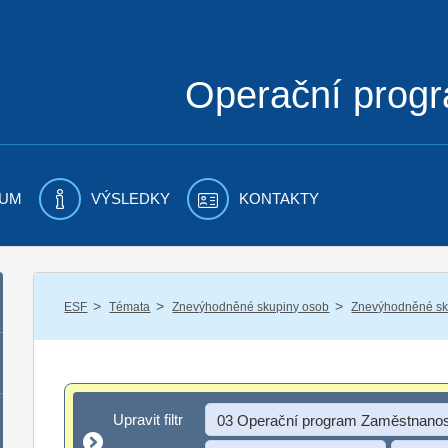
Operační prog
UM
VÝSLEDKY
KONTAKTY
/
/
/
ESF
Témata
Znevýhodněné skupiny osob
Znevýhodněné sku
Upravit filtr
Upravit filtr
03 Operační program Zaměstnanos