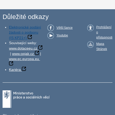
Důležité odkazy
Elektronické podání
Prohlášení
Větší šance
žádosti o podporu
o
Youtube
(IS KP21+)
přístupnosti
Související weby:
Mapa
www.dotaceeu.cz
Stránek
|
www.opjak.cz
|
www.ec.europa.eu
Kariéra