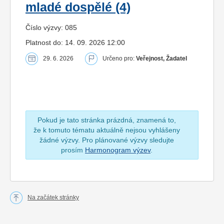
mladé dospělé (4)
Číslo výzvy: 085
Platnost do: 14. 09. 2026 12:00
29. 6. 2026
Určeno pro:
Veřejnost, Žadatel
Pokud je tato stránka prázdná, znamená to,
že k tomuto tématu aktuálně nejsou vyhlášeny
žádné výzvy. Pro plánované výzvy sledujte
prosím
Harmonogram výzev
.
Na začátek stránky