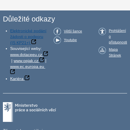
Důležité odkazy
Elektronické podání
Prohlášení
Větší šance
žádosti o podporu
o
Youtube
(IS KP21+)
přístupnosti
Související weby:
Mapa
www.dotaceeu.cz
Stránek
|
www.opjak.cz
|
www.ec.europa.eu
Kariéra