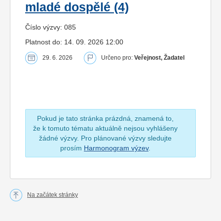
mladé dospělé (4)
Číslo výzvy: 085
Platnost do: 14. 09. 2026 12:00
29. 6. 2026
Určeno pro:
Veřejnost, Žadatel
Pokud je tato stránka prázdná, znamená to,
že k tomuto tématu aktuálně nejsou vyhlášeny
žádné výzvy. Pro plánované výzvy sledujte
prosím
Harmonogram výzev
.
Na začátek stránky