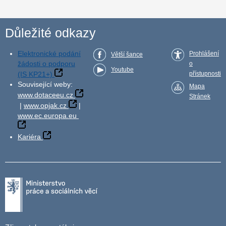
Důležité odkazy
Elektronické podání
Prohlášení
Větší šance
žádosti o podporu
o
Youtube
(IS KP21+)
přístupnosti
Související weby:
Mapa
www.dotaceeu.cz
Stránek
|
www.opjak.cz
|
www.ec.europa.eu
Kariéra