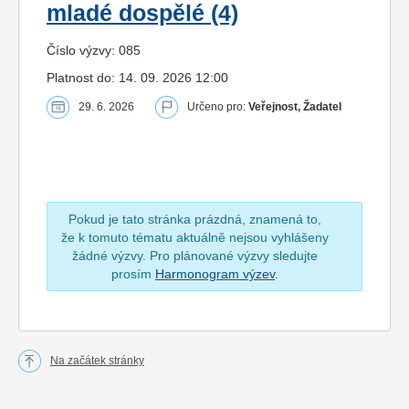
mladé dospělé (4)
Číslo výzvy: 085
Platnost do: 14. 09. 2026 12:00
29. 6. 2026
Určeno pro:
Veřejnost, Žadatel
Pokud je tato stránka prázdná, znamená to,
že k tomuto tématu aktuálně nejsou vyhlášeny
žádné výzvy. Pro plánované výzvy sledujte
prosím
Harmonogram výzev
.
Na začátek stránky