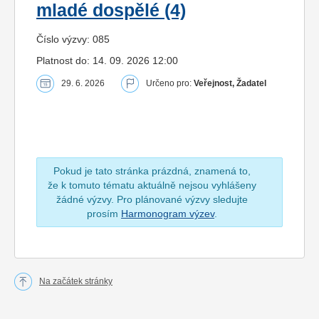
mladé dospělé (4)
Číslo výzvy: 085
Platnost do: 14. 09. 2026 12:00
29. 6. 2026
Určeno pro:
Veřejnost, Žadatel
Pokud je tato stránka prázdná, znamená to,
že k tomuto tématu aktuálně nejsou vyhlášeny
žádné výzvy. Pro plánované výzvy sledujte
prosím
Harmonogram výzev
.
Na začátek stránky