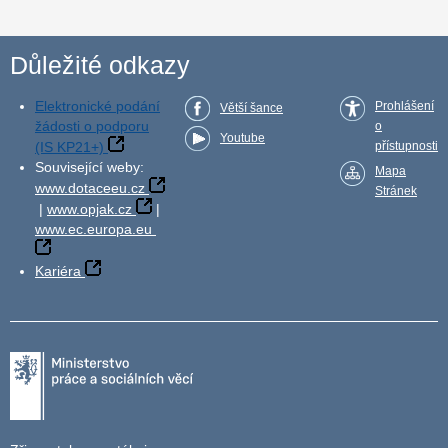
Důležité odkazy
Elektronické podání
Prohlášení
Větší šance
žádosti o podporu
o
Youtube
(IS KP21+)
přístupnosti
Související weby:
Mapa
www.dotaceeu.cz
Stránek
|
www.opjak.cz
|
www.ec.europa.eu
Kariéra