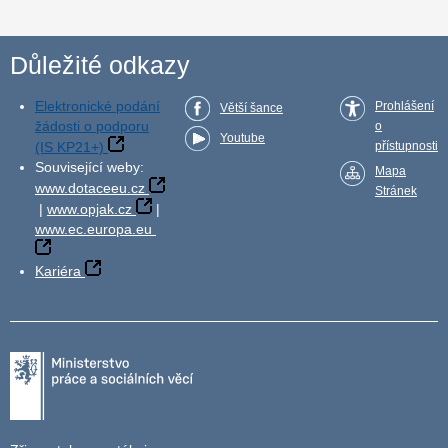
Důležité odkazy
Elektronické podání
Prohlášení
Větší šance
žádosti o podporu
o
Youtube
(IS KP21+)
přístupnosti
Související weby:
Mapa
www.dotaceeu.cz
Stránek
|
www.opjak.cz
|
www.ec.europa.eu
Kariéra