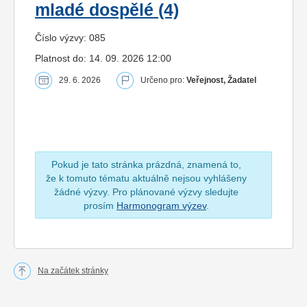
mladé dospělé (4)
Číslo výzvy: 085
Platnost do: 14. 09. 2026 12:00
29. 6. 2026
Určeno pro:
Veřejnost, Žadatel
Pokud je tato stránka prázdná, znamená to,
že k tomuto tématu aktuálně nejsou vyhlášeny
žádné výzvy. Pro plánované výzvy sledujte
prosím
Harmonogram výzev
.
Na začátek stránky