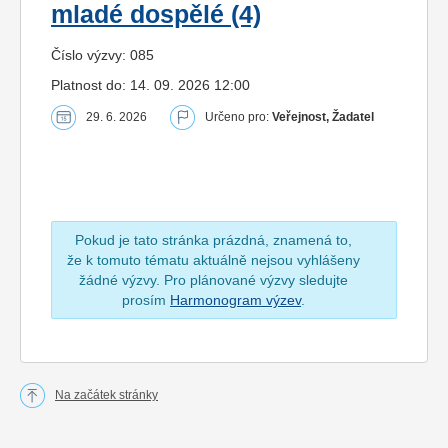
mladé dospělé (4)
Číslo výzvy: 085
Platnost do: 14. 09. 2026 12:00
29. 6. 2026
Určeno pro:
Veřejnost, Žadatel
Pokud je tato stránka prázdná, znamená to,
že k tomuto tématu aktuálně nejsou vyhlášeny
žádné výzvy. Pro plánované výzvy sledujte
prosím
Harmonogram výzev
.
Na začátek stránky