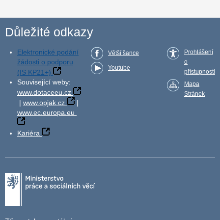
Důležité odkazy
Elektronické podání
Prohlášení
Větší šance
žádosti o podporu
o
Youtube
(IS KP21+)
přístupnosti
Související weby:
Mapa
www.dotaceeu.cz
Stránek
|
www.opjak.cz
|
www.ec.europa.eu
Kariéra