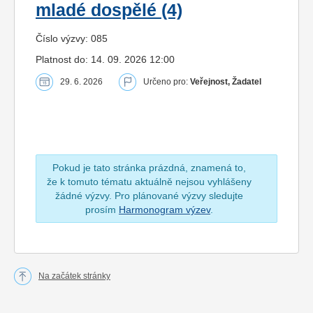
mladé dospělé (4)
Číslo výzvy: 085
Platnost do: 14. 09. 2026 12:00
29. 6. 2026
Určeno pro:
Veřejnost, Žadatel
Pokud je tato stránka prázdná, znamená to,
že k tomuto tématu aktuálně nejsou vyhlášeny
žádné výzvy. Pro plánované výzvy sledujte
prosím
Harmonogram výzev
.
Na začátek stránky