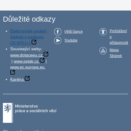
Důležité odkazy
Elektronické podání
Prohlášení
Větší šance
žádosti o podporu
o
Youtube
(IS KP21+)
přístupnosti
Související weby:
Mapa
www.dotaceeu.cz
Stránek
|
www.opjak.cz
|
www.ec.europa.eu
Kariéra