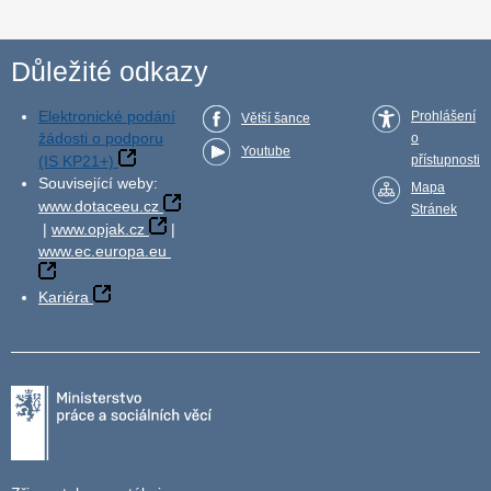
Důležité odkazy
Elektronické podání
Prohlášení
Větší šance
žádosti o podporu
o
Youtube
(IS KP21+)
přístupnosti
Související weby:
Mapa
www.dotaceeu.cz
Stránek
|
www.opjak.cz
|
www.ec.europa.eu
Kariéra