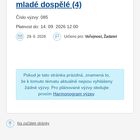
mladé dospělé (4)
Číslo výzvy: 085
Platnost do: 14. 09. 2026 12:00
29. 6. 2026
Určeno pro:
Veřejnost, Žadatel
Pokud je tato stránka prázdná, znamená to,
že k tomuto tématu aktuálně nejsou vyhlášeny
žádné výzvy. Pro plánované výzvy sledujte
prosím
Harmonogram výzev
.
Na začátek stránky