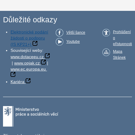
Důležité odkazy
Elektronické podání
Prohlášení
Větší šance
žádosti o podporu
o
Youtube
(IS KP21+)
přístupnosti
Související weby:
Mapa
www.dotaceeu.cz
Stránek
|
www.opjak.cz
|
www.ec.europa.eu
Kariéra