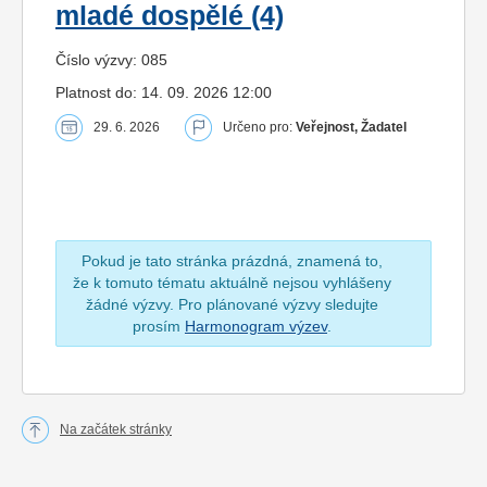
mladé dospělé (4)
Číslo výzvy: 085
Platnost do: 14. 09. 2026 12:00
29. 6. 2026
Určeno pro:
Veřejnost, Žadatel
Pokud je tato stránka prázdná, znamená to,
že k tomuto tématu aktuálně nejsou vyhlášeny
žádné výzvy. Pro plánované výzvy sledujte
prosím
Harmonogram výzev
.
Na začátek stránky