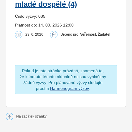
mladé dospělé (4)
Číslo výzvy: 085
Platnost do: 14. 09. 2026 12:00
29. 6. 2026
Určeno pro:
Veřejnost, Žadatel
Pokud je tato stránka prázdná, znamená to,
že k tomuto tématu aktuálně nejsou vyhlášeny
žádné výzvy. Pro plánované výzvy sledujte
prosím
Harmonogram výzev
.
Na začátek stránky