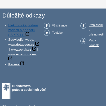
Důležité odkazy
Elektronické podání
Prohlášení
Větší šance
žádosti o podporu
o
Youtube
(IS KP21+)
přístupnosti
Související weby:
Mapa
www.dotaceeu.cz
Stránek
|
www.opjak.cz
|
www.ec.europa.eu
Kariéra