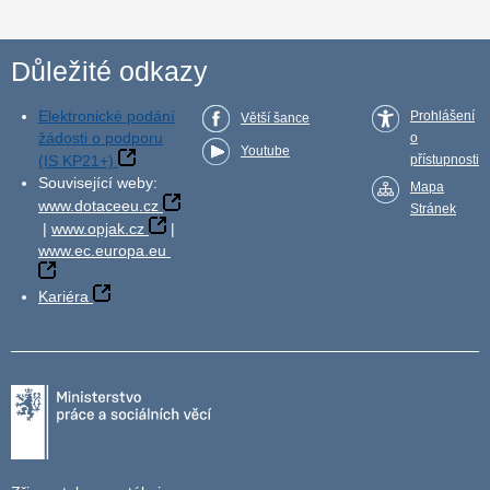
Důležité odkazy
Elektronické podání
Prohlášení
Větší šance
žádosti o podporu
o
Youtube
(IS KP21+)
přístupnosti
Související weby:
Mapa
www.dotaceeu.cz
Stránek
|
www.opjak.cz
|
www.ec.europa.eu
Kariéra