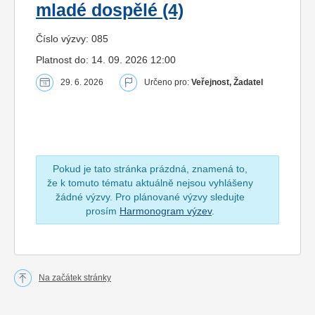
mladé dospělé (4)
Číslo výzvy: 085
Platnost do: 14. 09. 2026 12:00
29. 6. 2026
Určeno pro:
Veřejnost, Žadatel
Pokud je tato stránka prázdná, znamená to,
že k tomuto tématu aktuálně nejsou vyhlášeny
žádné výzvy. Pro plánované výzvy sledujte
prosím
Harmonogram výzev
.
Na začátek stránky