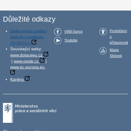
Důležité odkazy
Elektronické podání
Prohlášení
Větší šance
žádosti o podporu
o
Youtube
(IS KP21+)
přístupnosti
Související weby:
Mapa
www.dotaceeu.cz
Stránek
|
www.opjak.cz
|
www.ec.europa.eu
Kariéra