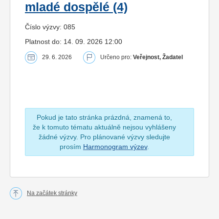
mladé dospělé (4)
Číslo výzvy: 085
Platnost do: 14. 09. 2026 12:00
29. 6. 2026
Určeno pro:
Veřejnost, Žadatel
Pokud je tato stránka prázdná, znamená to,
že k tomuto tématu aktuálně nejsou vyhlášeny
žádné výzvy. Pro plánované výzvy sledujte
prosím
Harmonogram výzev
.
Na začátek stránky