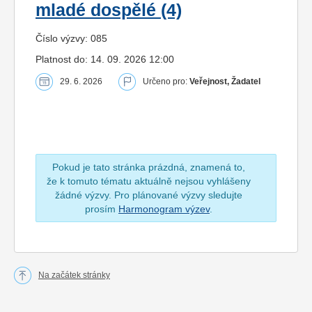
mladé dospělé (4)
Číslo výzvy: 085
Platnost do: 14. 09. 2026 12:00
29. 6. 2026
Určeno pro:
Veřejnost, Žadatel
Pokud je tato stránka prázdná, znamená to,
že k tomuto tématu aktuálně nejsou vyhlášeny
žádné výzvy. Pro plánované výzvy sledujte
prosím
Harmonogram výzev
.
Na začátek stránky