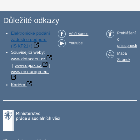
Důležité odkazy
Elektronické podání
Prohlášení
Větší šance
žádosti o podporu
o
Youtube
(IS KP21+)
přístupnosti
Související weby:
Mapa
www.dotaceeu.cz
Stránek
|
www.opjak.cz
|
www.ec.europa.eu
Kariéra