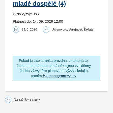
mladé dospělé (4)
Číslo výzvy: 085
Platnost do: 14. 09. 2026 12:00
29. 6. 2026
Určeno pro:
Veřejnost, Žadatel
Pokud je tato stránka prázdná, znamená to,
že k tomuto tématu aktuálně nejsou vyhlášeny
žádné výzvy. Pro plánované výzvy sledujte
prosím
Harmonogram výzev
.
Na začátek stránky