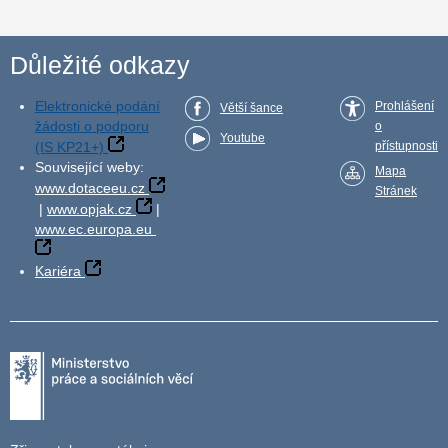
Důležité odkazy
Elektronické podání
Prohlášení
Větší šance
žádosti o podporu
o
Youtube
(IS KP21+)
přístupnosti
Související weby:
Mapa
www.dotaceeu.cz
Stránek
|
www.opjak.cz
|
www.ec.europa.eu
Kariéra