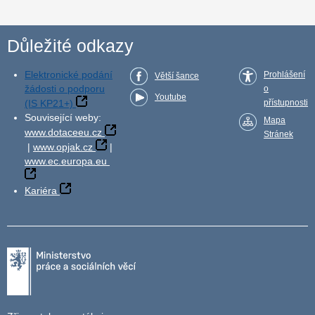
Důležité odkazy
Elektronické podání
Prohlášení
Větší šance
žádosti o podporu
o
Youtube
(IS KP21+)
přístupnosti
Související weby:
Mapa
www.dotaceeu.cz
Stránek
|
www.opjak.cz
|
www.ec.europa.eu
Kariéra