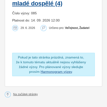
mladé dospělé (4)
Číslo výzvy: 085
Platnost do: 14. 09. 2026 12:00
29. 6. 2026
Určeno pro:
Veřejnost, Žadatel
Pokud je tato stránka prázdná, znamená to,
že k tomuto tématu aktuálně nejsou vyhlášeny
žádné výzvy. Pro plánované výzvy sledujte
prosím
Harmonogram výzev
.
Na začátek stránky