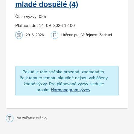
mladé dospělé (4)
Číslo výzvy: 085
Platnost do: 14. 09. 2026 12:00
29. 6. 2026
Určeno pro:
Veřejnost, Žadatel
Pokud je tato stránka prázdná, znamená to,
že k tomuto tématu aktuálně nejsou vyhlášeny
žádné výzvy. Pro plánované výzvy sledujte
prosím
Harmonogram výzev
.
Na začátek stránky