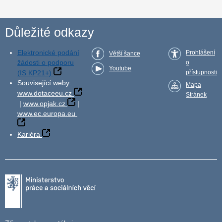
Důležité odkazy
Elektronické podání
Prohlášení
Větší šance
žádosti o podporu
o
Youtube
(IS KP21+)
přístupnosti
Související weby:
Mapa
www.dotaceeu.cz
Stránek
|
www.opjak.cz
|
www.ec.europa.eu
Kariéra