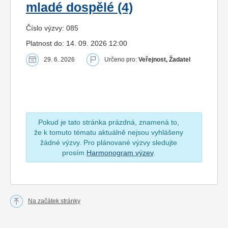
mladé dospělé (4)
Číslo výzvy: 085
Platnost do: 14. 09. 2026 12:00
29. 6. 2026
Určeno pro:
Veřejnost, Žadatel
Pokud je tato stránka prázdná, znamená to,
že k tomuto tématu aktuálně nejsou vyhlášeny
žádné výzvy. Pro plánované výzvy sledujte
prosím
Harmonogram výzev
.
Na začátek stránky