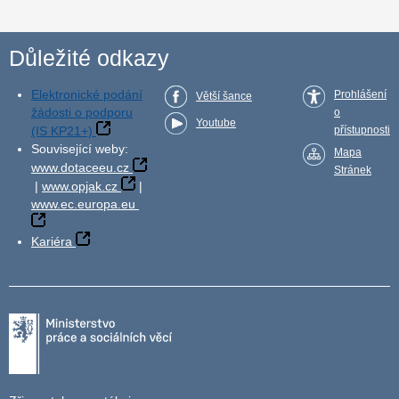
Důležité odkazy
Elektronické podání
Prohlášení
Větší šance
žádosti o podporu
o
Youtube
(IS KP21+)
přístupnosti
Související weby:
Mapa
www.dotaceeu.cz
Stránek
|
www.opjak.cz
|
www.ec.europa.eu
Kariéra