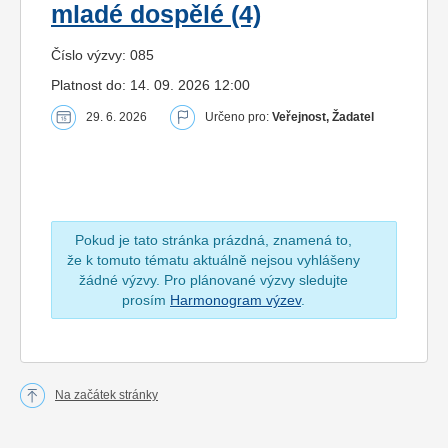
mladé dospělé (4)
Číslo výzvy: 085
Platnost do: 14. 09. 2026 12:00
29. 6. 2026
Určeno pro:
Veřejnost, Žadatel
Pokud je tato stránka prázdná, znamená to,
že k tomuto tématu aktuálně nejsou vyhlášeny
žádné výzvy. Pro plánované výzvy sledujte
prosím
Harmonogram výzev
.
Na začátek stránky