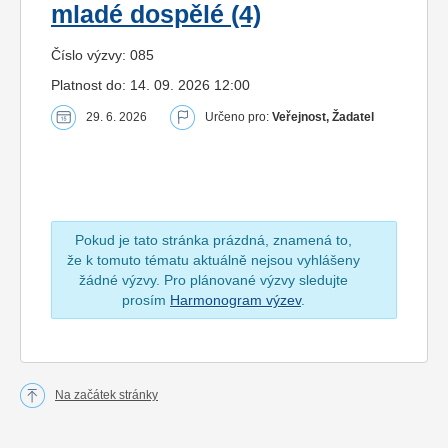
mladé dospělé (4)
Číslo výzvy: 085
Platnost do: 14. 09. 2026 12:00
29. 6. 2026
Určeno pro:
Veřejnost, Žadatel
Pokud je tato stránka prázdná, znamená to,
že k tomuto tématu aktuálně nejsou vyhlášeny
žádné výzvy. Pro plánované výzvy sledujte
prosím
Harmonogram výzev
.
Na začátek stránky