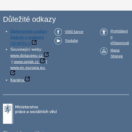
Důležité odkazy
Elektronické podání
Prohlášení
Větší šance
žádosti o podporu
o
Youtube
(IS KP21+)
přístupnosti
Související weby:
Mapa
www.dotaceeu.cz
Stránek
|
www.opjak.cz
|
www.ec.europa.eu
Kariéra