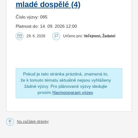
mladé dospělé (4)
Číslo výzvy: 085
Platnost do: 14. 09. 2026 12:00
29. 6. 2026
Určeno pro:
Veřejnost, Žadatel
Pokud je tato stránka prázdná, znamená to,
že k tomuto tématu aktuálně nejsou vyhlášeny
žádné výzvy. Pro plánované výzvy sledujte
prosím
Harmonogram výzev
.
Na začátek stránky