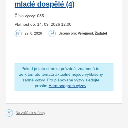
mladé dospělé (4)
Číslo výzvy: 085
Platnost do: 14. 09. 2026 12:00
29. 6. 2026
Určeno pro:
Veřejnost, Žadatel
Pokud je tato stránka prázdná, znamená to,
že k tomuto tématu aktuálně nejsou vyhlášeny
žádné výzvy. Pro plánované výzvy sledujte
prosím
Harmonogram výzev
.
Na začátek stránky