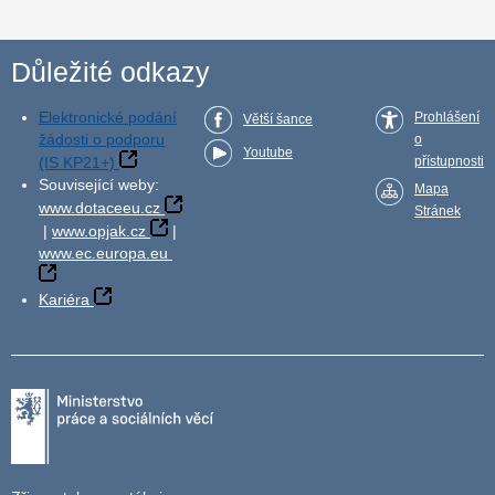
Důležité odkazy
Elektronické podání
Prohlášení
Větší šance
žádosti o podporu
o
Youtube
(IS KP21+)
přístupnosti
Související weby:
Mapa
www.dotaceeu.cz
Stránek
|
www.opjak.cz
|
www.ec.europa.eu
Kariéra