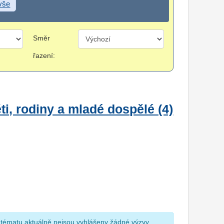
 vše
Směr
řazení:
i, rodiny a mladé dospělé (4)
 tématu aktuálně nejsou vyhlášeny žádné výzvy.