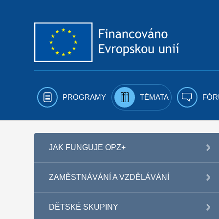
Přejít k obsahu
PROGRAMY
TÉMATA
FÓR
JAK FUNGUJE OPZ+
ZAMĚSTNÁVÁNÍ A VZDĚLÁVÁNÍ
DĚTSKÉ SKUPINY