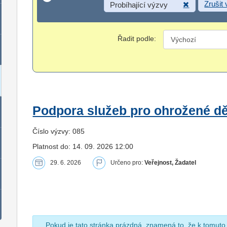
Zrušit
Probíhající výzvy
Řadit podle:
Podpora služeb pro ohrožené dět
Číslo výzvy: 085
Platnost do: 14. 09. 2026 12:00
29. 6. 2026
Určeno pro:
Veřejnost, Žadatel
Pokud je tato stránka prázdná, znamená to, že k tomuto