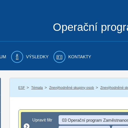
Operační prog
UM
VÝSLEDKY
KONTAKTY
/
/
/
ESF
Témata
Znevýhodněné skupiny osob
Znevýhodněné sku
Upravit filtr
Upravit filtr
03 Operační program Zaměstnanos