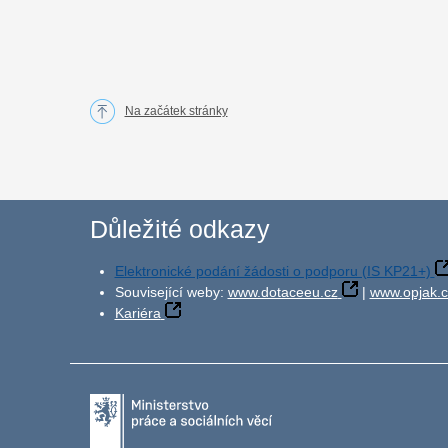
Na začátek stránky
Důležité odkazy
Elektronické podání žádosti o podporu (IS KP21+)
Související weby:
www.dotaceeu.cz
|
www.opjak.c
Kariéra