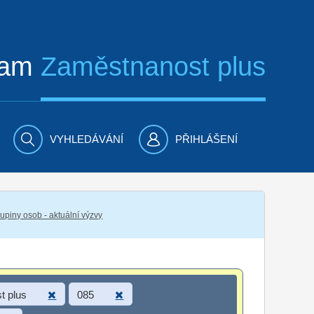
ram
Zaměstnanost plus
VYHLEDÁVÁNÍ
PŘIHLÁŠENÍ
piny osob - aktuální výzvy
t plus
085