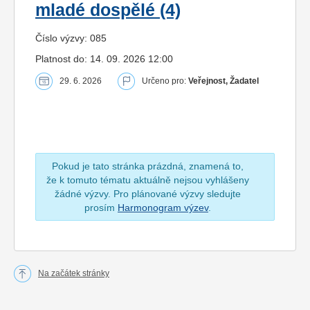
mladé dospělé (4)
Číslo výzvy: 085
Platnost do: 14. 09. 2026 12:00
29. 6. 2026
Určeno pro:
Veřejnost, Žadatel
Pokud je tato stránka prázdná, znamená to,
že k tomuto tématu aktuálně nejsou vyhlášeny
žádné výzvy. Pro plánované výzvy sledujte
prosím
Harmonogram výzev
.
Na začátek stránky