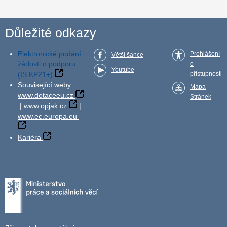
Důležité odkazy
Elektronické podání
Prohlášení
Větší šance
žádosti o podporu
o
Youtube
(IS KP21+)
přístupnosti
Související weby:
Mapa
www.dotaceeu.cz
Stránek
|
www.opjak.cz
|
www.ec.europa.eu
Kariéra