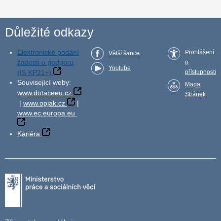
Důležité odkazy
Elektronické podání
Prohlášení
Větší šance
žádosti o podporu
o
Youtube
(IS KP21+)
přístupnosti
Související weby:
Mapa
www.dotaceeu.cz
Stránek
|
www.opjak.cz
|
www.ec.europa.eu
Kariéra