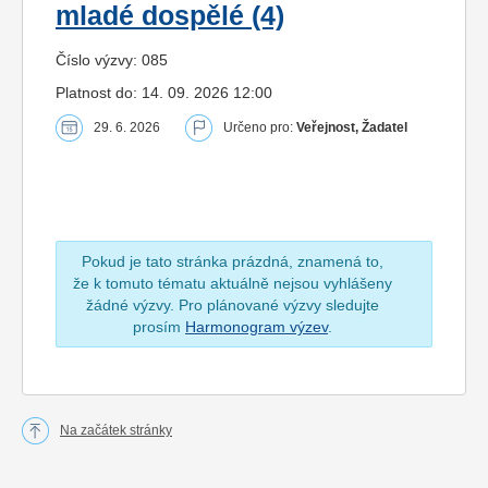
mladé dospělé (4)
Číslo výzvy: 085
Platnost do: 14. 09. 2026 12:00
29. 6. 2026
Určeno pro:
Veřejnost, Žadatel
Pokud je tato stránka prázdná, znamená to,
že k tomuto tématu aktuálně nejsou vyhlášeny
žádné výzvy. Pro plánované výzvy sledujte
prosím
Harmonogram výzev
.
Na začátek stránky