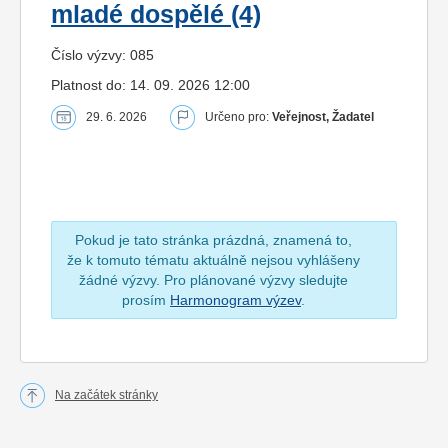
mladé dospělé (4)
Číslo výzvy: 085
Platnost do: 14. 09. 2026 12:00
29. 6. 2026
Určeno pro:
Veřejnost, Žadatel
Pokud je tato stránka prázdná, znamená to,
že k tomuto tématu aktuálně nejsou vyhlášeny
žádné výzvy. Pro plánované výzvy sledujte
prosím
Harmonogram výzev
.
Na začátek stránky