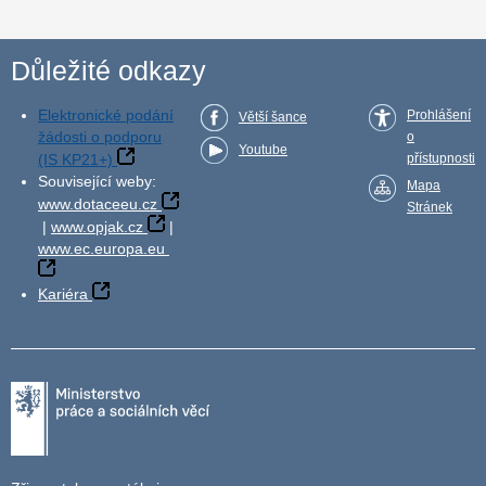
Důležité odkazy
Elektronické podání
Prohlášení
Větší šance
žádosti o podporu
o
Youtube
(IS KP21+)
přístupnosti
Související weby:
Mapa
www.dotaceeu.cz
Stránek
|
www.opjak.cz
|
www.ec.europa.eu
Kariéra