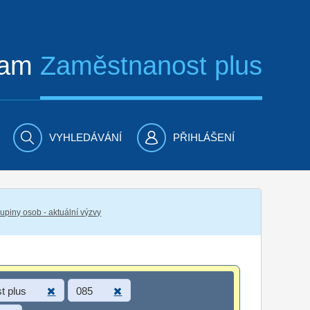
ram
Zaměstnanost plus
VYHLEDÁVÁNÍ
PŘIHLÁŠENÍ
piny osob - aktuální výzvy
t plus
085