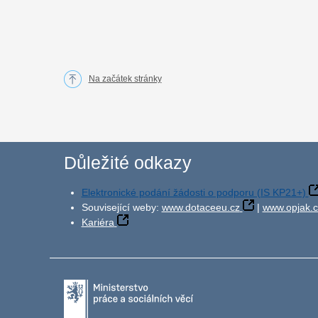
Na začátek stránky
Důležité odkazy
Elektronické podání žádosti o podporu (IS KP21+)
Související weby:
www.dotaceeu.cz
|
www.opjak.c
Kariéra