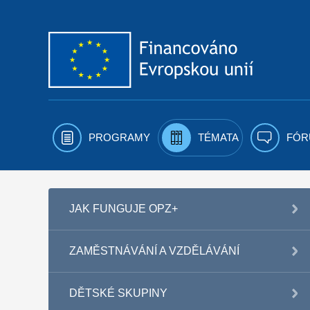
Přejít k obsahu
PROGRAMY
TÉMATA
FÓR
JAK FUNGUJE OPZ+
ZAMĚSTNÁVÁNÍ A VZDĚLÁVÁNÍ
DĚTSKÉ SKUPINY