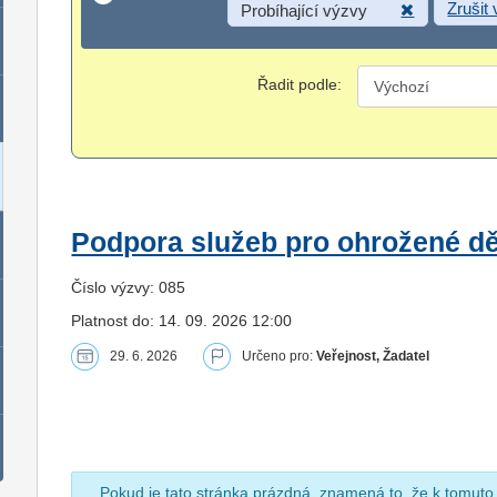
Zrušit
Probíhající výzvy
Řadit podle:
Podpora služeb pro ohrožené dět
Číslo výzvy: 085
Platnost do: 14. 09. 2026 12:00
29. 6. 2026
Určeno pro:
Veřejnost, Žadatel
Pokud je tato stránka prázdná, znamená to, že k tomuto