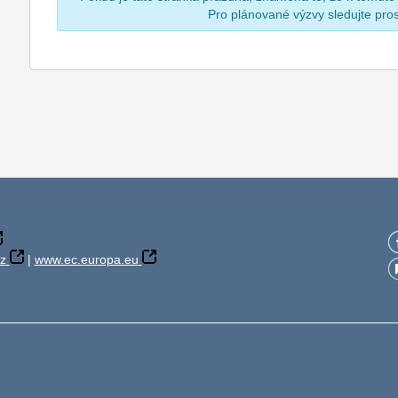
Pro plánované výzvy sledujte pr
z
|
www.ec.europa.eu