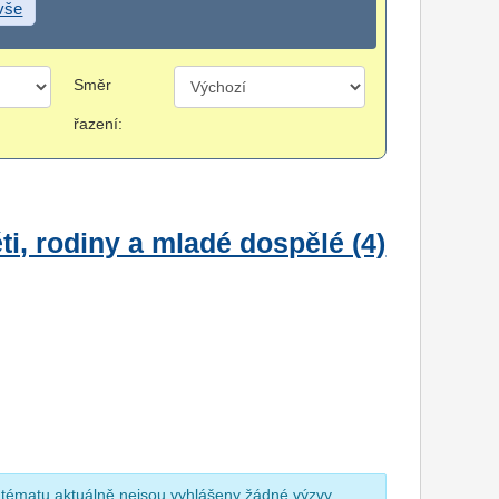
 vše
Směr
řazení:
i, rodiny a mladé dospělé (4)
 tématu aktuálně nejsou vyhlášeny žádné výzvy.