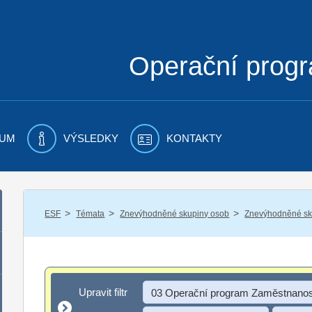
Operační prog
UM
VÝSLEDKY
KONTAKTY
/
/
/
ESF
Témata
Znevýhodněné skupiny osob
Znevýhodněné sku
Upravit filtr
Upravit filtr
03 Operační program Zaměstnanos