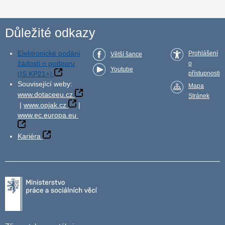
Důležité odkazy
Elektronické podání
Prohlášení
Větší šance
žádosti o podporu
o
Youtube
(IS KP21+)
přístupnosti
Související weby:
Mapa
www.dotaceeu.cz
Stránek
|
www.opjak.cz
|
www.ec.europa.eu
Kariéra