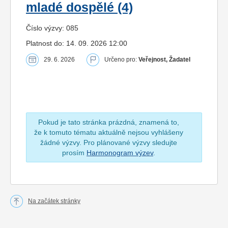
mladé dospělé (4)
Číslo výzvy: 085
Platnost do: 14. 09. 2026 12:00
29. 6. 2026
Určeno pro:
Veřejnost, Žadatel
Pokud je tato stránka prázdná, znamená to,
že k tomuto tématu aktuálně nejsou vyhlášeny
žádné výzvy. Pro plánované výzvy sledujte
prosím
Harmonogram výzev
.
Na začátek stránky