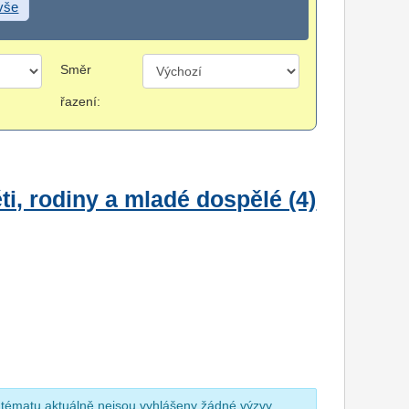
 vše
Směr
řazení:
i, rodiny a mladé dospělé (4)
 tématu aktuálně nejsou vyhlášeny žádné výzvy.