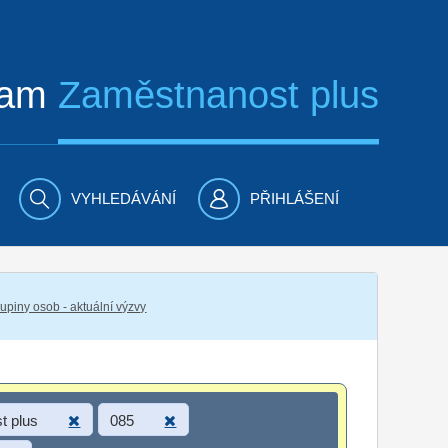
ram
Zaměstnanost plus
VYHLEDÁVÁNÍ
PŘIHLÁŠENÍ
piny osob - aktuální výzvy
t plus
085