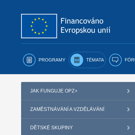
Přejít k obsahu
PROGRAMY
TÉMATA
FÓR
JAK FUNGUJE OPZ+
ZAMĚSTNÁVÁNÍ A VZDĚLÁVÁNÍ
DĚTSKÉ SKUPINY