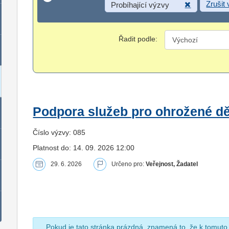
Zrušit
Probíhající výzvy
Řadit podle:
Podpora služeb pro ohrožené dět
Číslo výzvy: 085
Platnost do: 14. 09. 2026 12:00
29. 6. 2026
Určeno pro:
Veřejnost, Žadatel
Pokud je tato stránka prázdná, znamená to, že k tomuto