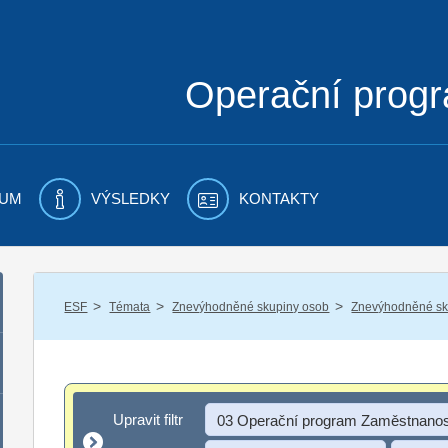
Operační prog
UM
VÝSLEDKY
KONTAKTY
/
/
/
ESF
Témata
Znevýhodněné skupiny osob
Znevýhodněné sku
Upravit filtr
Upravit filtr
03 Operační program Zaměstnanos