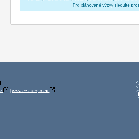
Pro plánované výzvy sledujte pr
z
|
www.ec.europa.eu