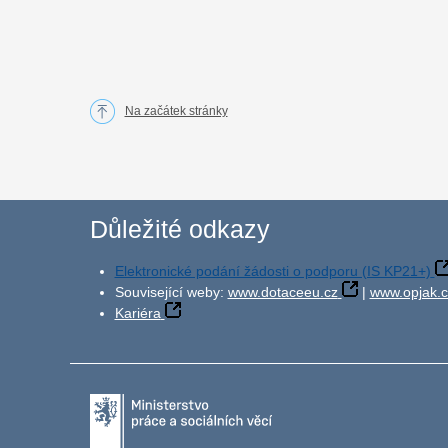
Na začátek stránky
Důležité odkazy
Elektronické podání žádosti o podporu (IS KP21+)
Související weby:
www.dotaceeu.cz
|
www.opjak.c
Kariéra