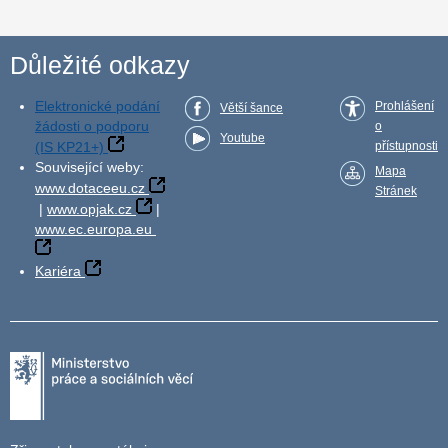
Důležité odkazy
Elektronické podání
Prohlášení
Větší šance
žádosti o podporu
o
Youtube
(IS KP21+)
přístupnosti
Související weby:
Mapa
www.dotaceeu.cz
Stránek
|
www.opjak.cz
|
www.ec.europa.eu
Kariéra