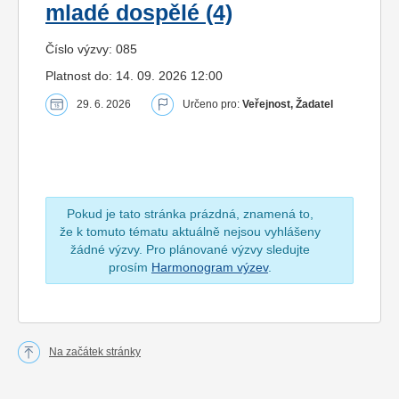
mladé dospělé (4)
Číslo výzvy: 085
Platnost do: 14. 09. 2026 12:00
29. 6. 2026
Určeno pro:
Veřejnost, Žadatel
Pokud je tato stránka prázdná, znamená to,
že k tomuto tématu aktuálně nejsou vyhlášeny
žádné výzvy. Pro plánované výzvy sledujte
prosím
Harmonogram výzev
.
Na začátek stránky