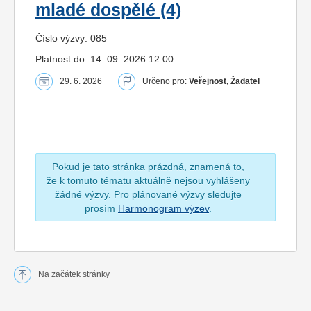
mladé dospělé (4)
Číslo výzvy: 085
Platnost do: 14. 09. 2026 12:00
29. 6. 2026
Určeno pro:
Veřejnost, Žadatel
Pokud je tato stránka prázdná, znamená to,
že k tomuto tématu aktuálně nejsou vyhlášeny
žádné výzvy. Pro plánované výzvy sledujte
prosím
Harmonogram výzev
.
Na začátek stránky