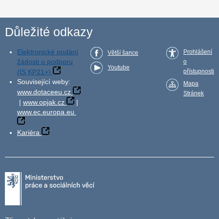
Důležité odkazy
Elektronické podání
Prohlášení
Větší šance
žádosti o podporu
o
Youtube
(IS KP21+)
přístupnosti
Související weby:
Mapa
www.dotaceeu.cz
Stránek
|
www.opjak.cz
|
www.ec.europa.eu
Kariéra