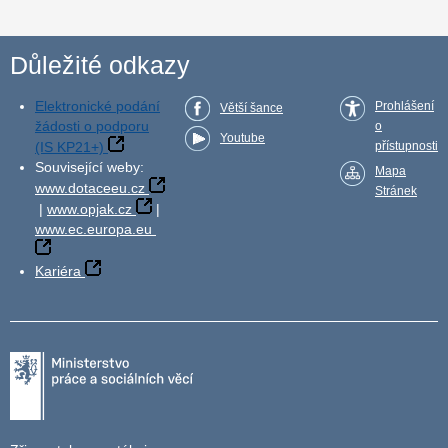
Důležité odkazy
Elektronické podání
Prohlášení
Větší šance
žádosti o podporu
o
Youtube
(IS KP21+)
přístupnosti
Související weby:
Mapa
www.dotaceeu.cz
Stránek
|
www.opjak.cz
|
www.ec.europa.eu
Kariéra