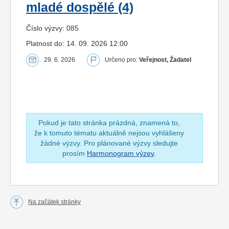
mladé dospělé (4)
Číslo výzvy: 085
Platnost do: 14. 09. 2026 12:00
29. 6. 2026
Určeno pro:
Veřejnost, Žadatel
Pokud je tato stránka prázdná, znamená to,
že k tomuto tématu aktuálně nejsou vyhlášeny
žádné výzvy. Pro plánované výzvy sledujte
prosím
Harmonogram výzev
.
Na začátek stránky